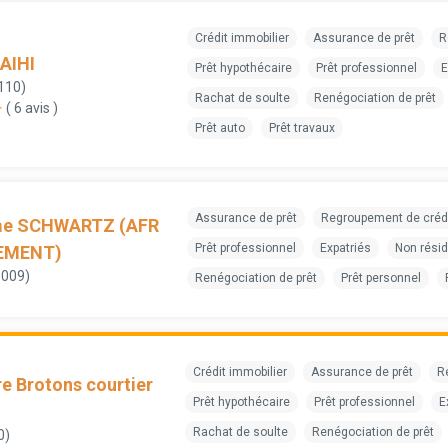
Crédit immobilier
Assurance de prêt
R
AIHI
Prêt hypothécaire
Prêt professionnel
E
110)
Rachat de soulte
Renégociation de prêt
( 6 avis )
Prêt auto
Prêt travaux
Assurance de prêt
Regroupement de créd
me SCHWARTZ (AFR
Prêt professionnel
Expatriés
Non rési
EMENT)
9009)
Renégociation de prêt
Prêt personnel
Crédit immobilier
Assurance de prêt
R
e Brotons courtier
Prêt hypothécaire
Prêt professionnel
E
Rachat de soulte
Renégociation de prêt
0)