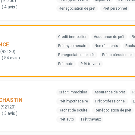
 (91200)
( 4 avis )
Renégociation de prêt
Prêt personnel
Crédit immobilier
Assurance de prêt
R
NCE
Prêt hypothécaire
Non résidents
Racha
 (92120)
Renégociation de prêt
Prêt professionnel
( 84 avis )
Prêt auto
Prêt travaux
Crédit immobilier
Assurance de prêt
R
 CHASTIN
Prêt hypothécaire
Prêt professionnel
E
 (92120)
Rachat de soulte
Renégociation de prêt
( 3 avis )
Prêt auto
Prêt travaux