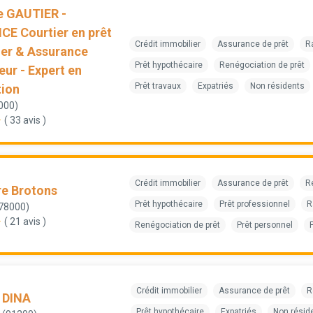
e GAUTIER -
E Courtier en prêt
Crédit immobilier
Assurance de prêt
R
er & Assurance
Prêt hypothécaire
Renégociation de prêt
ur - Expert en
Prêt travaux
Expatriés
Non résidents
tion
000)
( 33 avis )
Crédit immobilier
Assurance de prêt
R
re Brotons
Prêt hypothécaire
Prêt professionnel
R
(78000)
( 21 avis )
Renégociation de prêt
Prêt personnel
Crédit immobilier
Assurance de prêt
R
 DINA
Prêt hypothécaire
Expatriés
Non résid