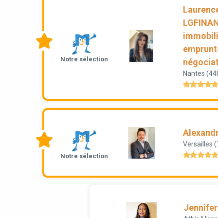
Laurenc
LGFINANC
immobili
emprunte
Notre sélection
négocia
Nantes (44
Alexand
Versailles 
Notre sélection
Jennifer