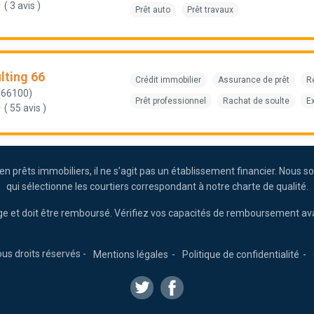
( 3 avis )
Prêt auto
Prêt travaux
lting 66
Crédit immobilier
Assurance de prêt
R
(66100)
Prêt professionnel
Rachat de soulte
E
( 55 avis )
s en prêts immobiliers, il ne s’agit pas un établissement financier. No
qui sélectionne les courtiers correspondant à notre charte de qualité.
ge et doit être remboursé. Vérifiez vos capacités de remboursement av
us droits réservés -
Mentions légales
Politique de confidentialité