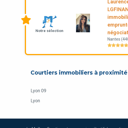
Laurenc
LGFINANC
immobili
emprunte
Notre sélection
négocia
Nantes (44
Courtiers immobiliers à proximité
Lyon 09
Lyon