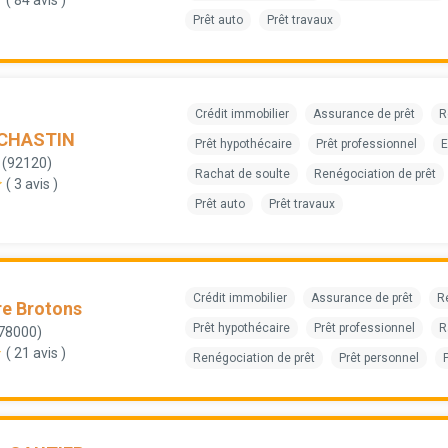
Prêt auto
Prêt travaux
Crédit immobilier
Assurance de prêt
R
 CHASTIN
Prêt hypothécaire
Prêt professionnel
E
 (92120)
Rachat de soulte
Renégociation de prêt
( 3 avis )
Prêt auto
Prêt travaux
Crédit immobilier
Assurance de prêt
R
re Brotons
Prêt hypothécaire
Prêt professionnel
R
(78000)
( 21 avis )
Renégociation de prêt
Prêt personnel