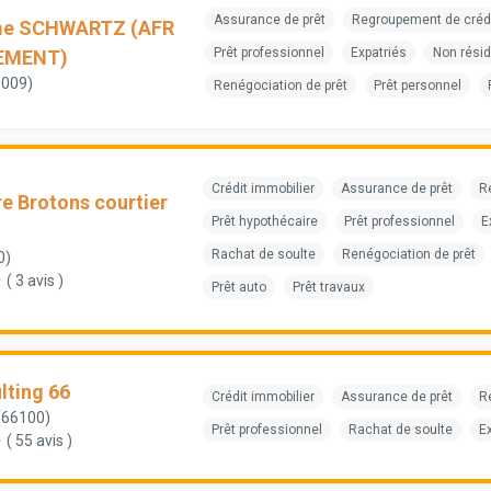
Assurance de prêt
Regroupement de créd
me SCHWARTZ (AFR
Prêt professionnel
Expatriés
Non rési
EMENT)
9009)
Renégociation de prêt
Prêt personnel
Crédit immobilier
Assurance de prêt
R
e Brotons courtier
Prêt hypothécaire
Prêt professionnel
E
Rachat de soulte
Renégociation de prêt
0)
( 3 avis )
Prêt auto
Prêt travaux
lting 66
Crédit immobilier
Assurance de prêt
R
(66100)
Prêt professionnel
Rachat de soulte
E
( 55 avis )