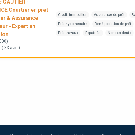
e GAUTIER -
E Courtier en prêt
Crédit immobilier
Assurance de prêt
R
er & Assurance
Prêt hypothécaire
Renégociation de prêt
ur - Expert en
Prêt travaux
Expatriés
Non résidents
tion
000)
( 33 avis )