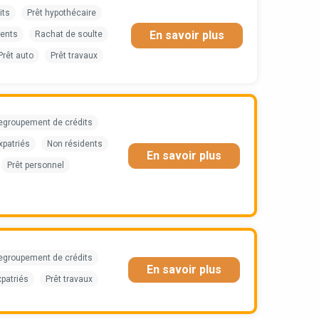
its
Prêt hypothécaire
En savoir plus
dents
Rachat de soulte
Prêt auto
Prêt travaux
egroupement de crédits
xpatriés
Non résidents
En savoir plus
Prêt personnel
egroupement de crédits
En savoir plus
xpatriés
Prêt travaux