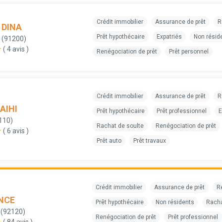
Crédit immobilier
Assurance de prêt
R
 DINA
Prêt hypothécaire
Expatriés
Non résid
 (91200)
( 4 avis )
Renégociation de prêt
Prêt personnel
Crédit immobilier
Assurance de prêt
R
AIHI
Prêt hypothécaire
Prêt professionnel
E
110)
Rachat de soulte
Renégociation de prêt
( 6 avis )
Prêt auto
Prêt travaux
Crédit immobilier
Assurance de prêt
R
NCE
Prêt hypothécaire
Non résidents
Racha
 (92120)
Renégociation de prêt
Prêt professionnel
( 84 avis )